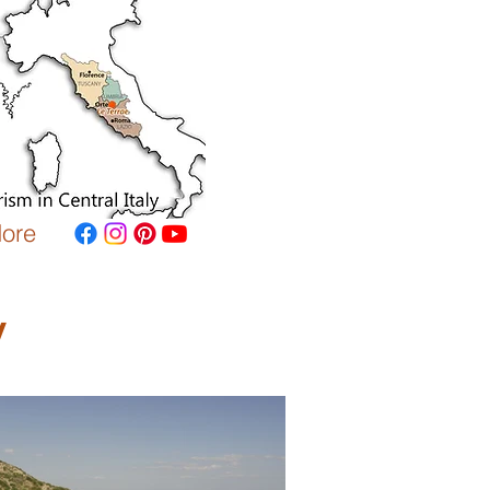
ore
y